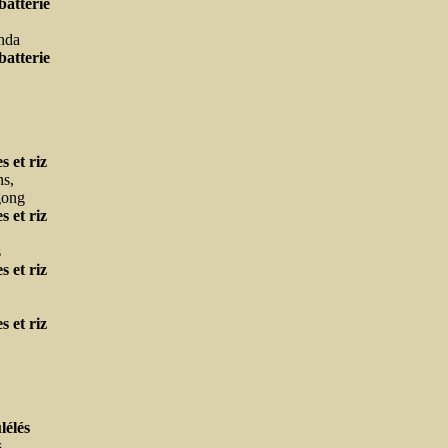
batterie
nda
batterie
s et riz
ns,
gong
s et riz
s
s et riz
s et riz
,
lélés
,