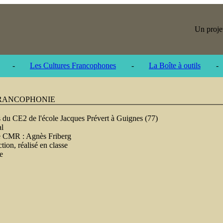
Un proje
-
Les Cultures Francophones
-
La Boîte à outils
-
FRANCOPHONIE
s du CE2 de l'école Jacques Prévert à Guignes (77)
l
te CMR :
Agnès Friberg
ction, réalisé en classe
e