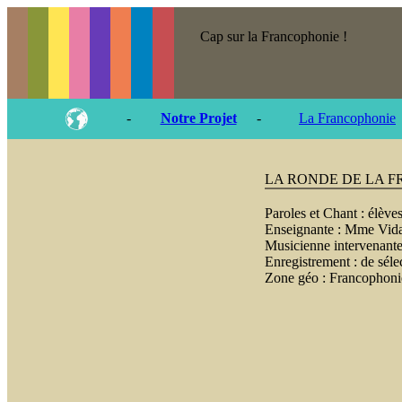
Cap sur la Francophonie !
-
Notre Projet
-
La Francophonie
LA RONDE DE LA 
Paroles et Chant :
élève
Enseignante :
Mme Vida
Musicienne intervenan
Enregistrement :
de séle
Zone géo :
Francophoni