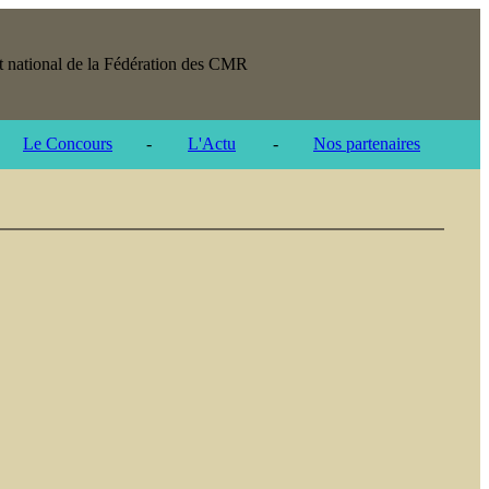
t national de la Fédération des CMR
Le Concours
-
L'Actu
-
Nos partenaires