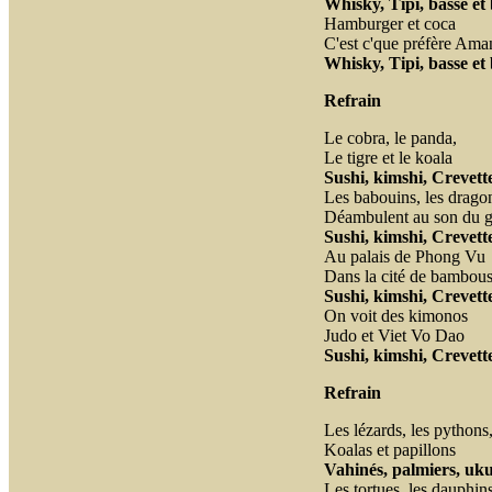
Whisky, Tipi, basse et 
Hamburger et coca
C'est c'que préfère Ama
Whisky, Tipi, basse et 
Refrain
Le cobra, le panda,
Le tigre et le koala
Sushi, kimshi, Crevette
Les babouins, les drago
Déambulent au son du 
Sushi, kimshi, Crevette
Au palais de Phong Vu
Dans la cité de bambou
Sushi, kimshi, Crevette
On voit des kimonos
Judo et Viet Vo Dao
Sushi, kimshi, Crevette
Refrain
Les lézards, les pythons
Koalas et papillons
Vahinés, palmiers, uku
Les tortues, les dauphins