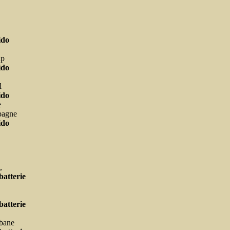
ido
up
ido
l
ido
e
pagne
ido
,
batterie
batterie
abane